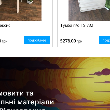
ексис
Тумба п/о TS 732
0
подробнее
5278.00
под
грн
грн