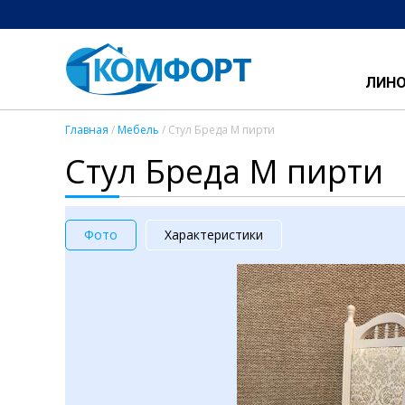
ЛИН
Главная
/
Мебель
/ Стул Бреда М пирти
Стул Бреда М пирти
Фото
Характеристики