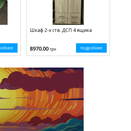
Шкаф 2-х ств. ДСП 4 ящика
робнее
8970.00
подробнее
грн