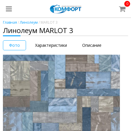
0
Главная
/
Линолеум
/ MARLOT 3
Линолеум MARLOT 3
Фото
Характеристики
Описание