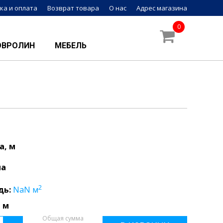
ка и оплата
Возврат товара
О нас
Адрес магазина
0
ОВРОЛИН
МЕБЕЛЬ
а, м
на
2
дь:
NaN
м
 м
Общая сумма