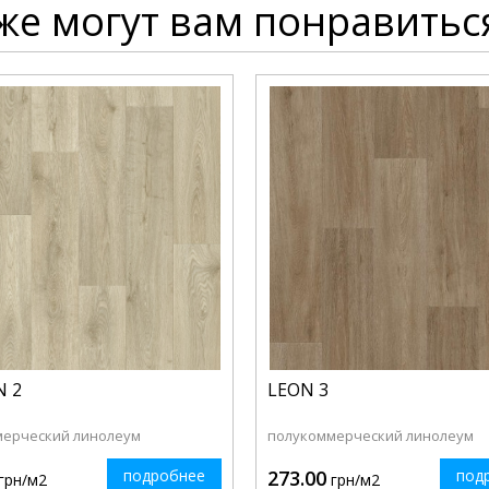
же могут вам понравитьс
N 2
LEON 3
мерческий линолеум
полукоммерческий линолеум
подробнее
273.00
под
грн/м2
грн/м2