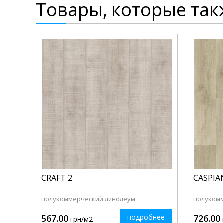
Товары, которые так
CRAFT 2
CASPIA
полукоммерческий линолеум
полуком
567.00
подробнее
726.00
грн/м2