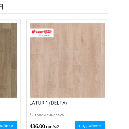
я
LATUR 1 (DELTA)
бытовой линолеум
робнее
436.00
подробнее
грн/м2