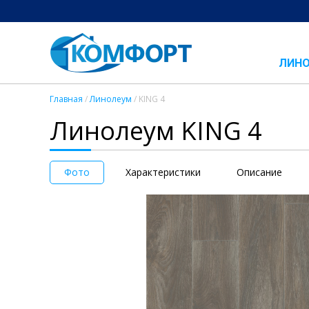
ЛИН
Главная
/
Линолеум
/ KING 4
Линолеум KING 4
Фото
Характеристики
Описание