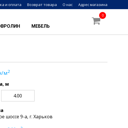
ка и оплата
Возврат товара
О нас
Адрес магазина
0
ОВРОЛИН
МЕБЕЛЬ
2
н/м
а, м
4.00
на
ое шоссе 9-а, г. Харьков