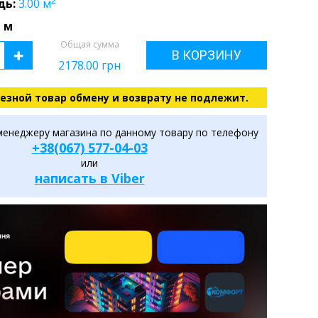
2
дь:
3.00
м
 м
Общая сумма
В КОРЗИНУ
2178.00
грн
езной товар обмену и возврату не подлежит.
менеджеру магазина по данному товару по телефону
+38(067) 577-04-03
или
написать в Viber