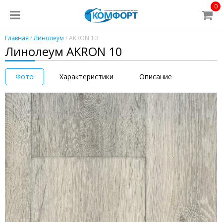
0
Главная
/
Линолеум
/ AKRON 10
Линолеум AKRON 10
Фото
Характеристики
Описание