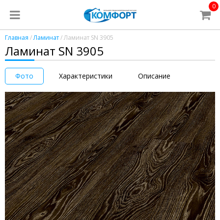
0
Главная
/
Ламинат
/ Ламинат SN 3905
Ламинат SN 3905
Фото
Характеристики
Описание