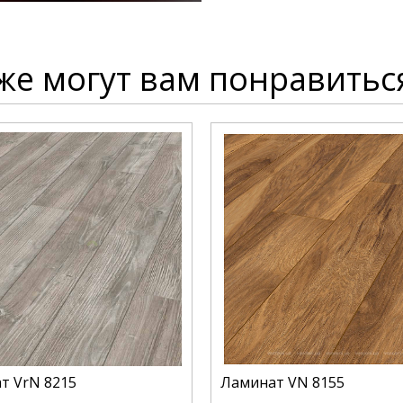
же могут вам понравитьс
т VrN 8215
Ламинат VN 8155