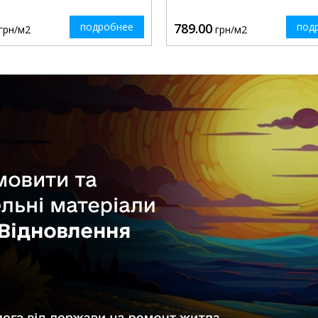
подробнее
789.00
под
грн/м2
грн/м2