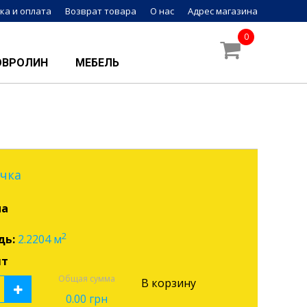
ка и оплата
Возврат товара
О нас
Адрес магазина
0
ОВРОЛИН
МЕБЕЛЬ
чка
на
2
дь:
2.2204
м
шт
Общая сумма
В корзину
0.00
грн