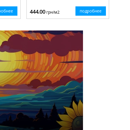
робнее
444.00
подробнее
грн/м2