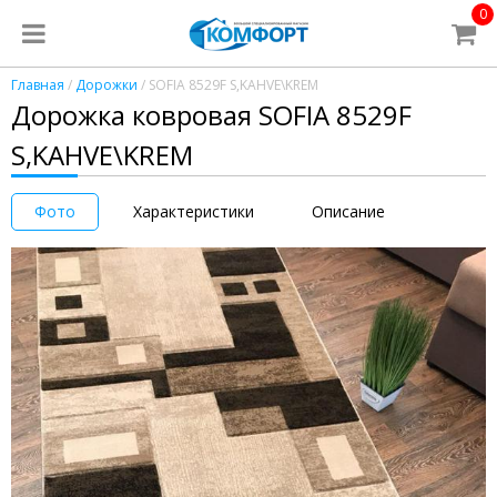
0
Главная
/
Дорожки
/ SOFIA 8529F S,KAHVE\KREM
Дорожка ковровая SOFIA 8529F
S,KAHVE\KREM
Фото
Характеристики
Описание