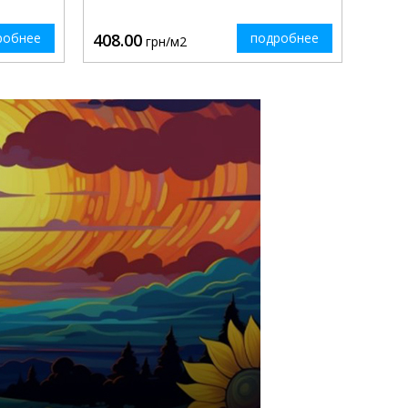
робнее
408.00
подробнее
грн/м2