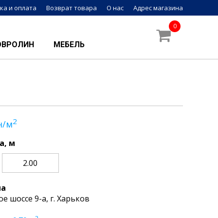
ка и оплата
Возврат товара
О нас
Адрес магазина
0
ОВРОЛИН
МЕБЕЛЬ
2
н/м
а, м
2.00
на
ое шоссе 9-а, г. Харьков