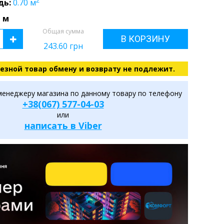
2
дь:
0.70
м
 м
Общая сумма
В КОРЗИНУ
243.60
грн
езной товар обмену и возврату не подлежит.
менеджеру магазина по данному товару по телефону
+38(067) 577-04-03
или
написать в Viber