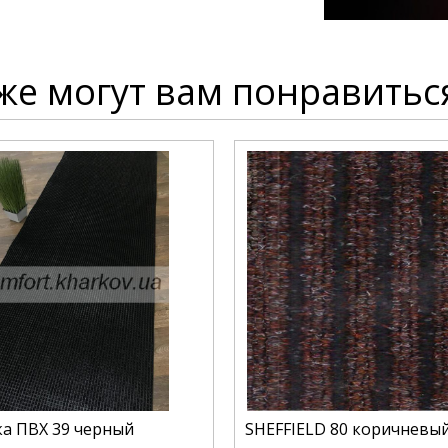
же могут вам понравитьс
а ПВХ 39 черный
SHEFFIELD 80 коричневы