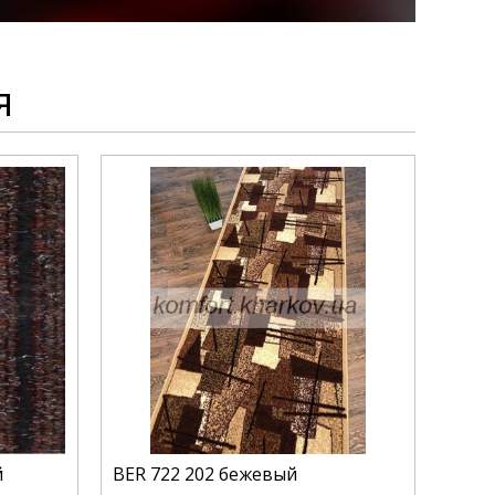
я
й
BER 722 202 бежевый