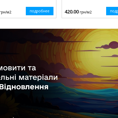
подробнее
420.00
под
грн/м2
грн/м2