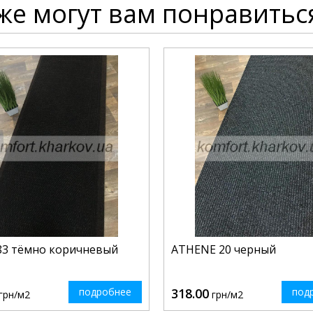
же могут вам понравитьс
83 тёмно коричневый
ATHENE 20 черный
подробнее
318.00
под
грн/м2
грн/м2