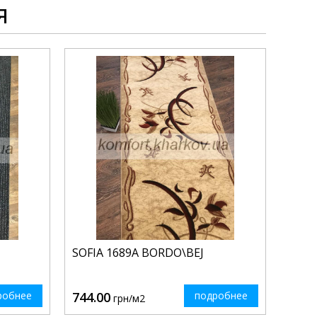
я
SOFIA 1689A BORDO\BEJ
робнее
744.00
подробнее
грн/м2