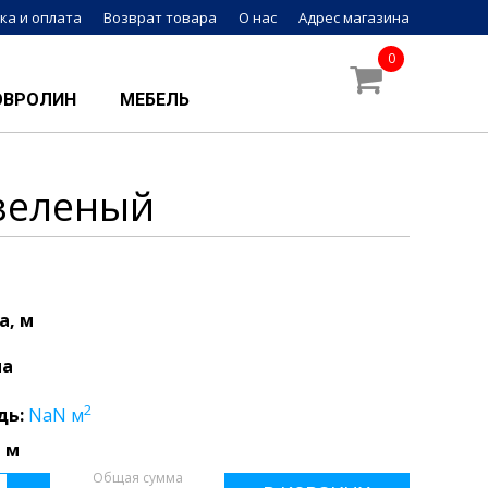
ка и оплата
Возврат товара
О нас
Адрес магазина
0
ОВРОЛИН
МЕБЕЛЬ
зеленый
а, м
на
2
дь:
NaN
м
 м
Общая сумма