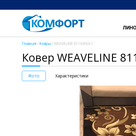
ЛИН
Главная
/
Ковры
/ WEAVELINE 8116\R84-1
Ковер WEAVELINE 81
Фото
Характеристики