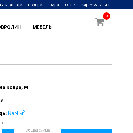
ка и оплата
Возврат товара
О нас
Адрес магазина
0
ОВРОЛИН
МЕБЕЛЬ
а ковра, м
на
2
дь:
NaN
м
шт
Общая сумма