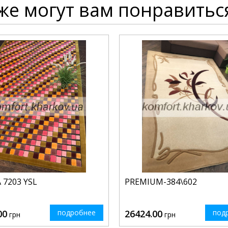
же могут вам понравитьс
 7203 YSL
PREMIUM-384\602
00
подробнее
26424.00
под
грн
грн