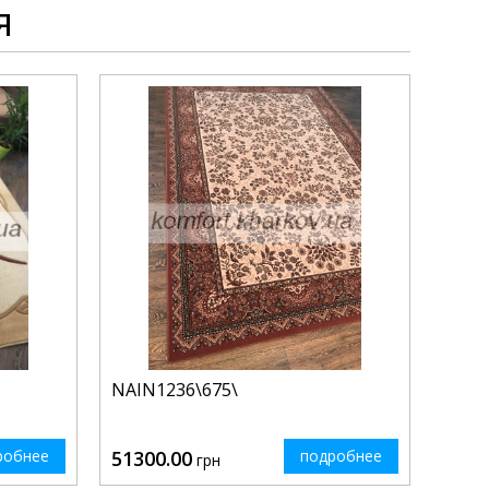
я
NAIN1236\675\
робнее
51300.00
подробнее
грн