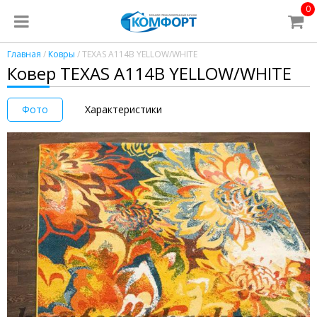
0
Главная
/
Ковры
/ TEXAS A114B YELLOW/WHITE
Ковер TEXAS A114B YELLOW/WHITE
Фото
Характеристики