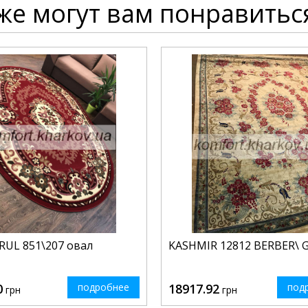
же могут вам понравитьс
RUL 851\207 овал
KASHMIR 12812 BERBER\ 
0
подробнее
18917.92
под
грн
грн