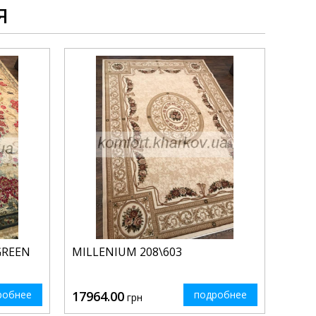
я
GREEN
MILLENIUM 208\603
робнее
17964.00
подробнее
грн