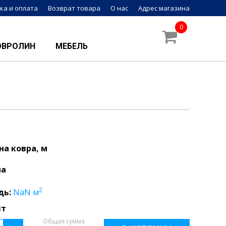
ка и оплата
Возврат товара
О нас
Адрес магазина
0
ОВРОЛИН
МЕБЕЛЬ
а ковра, м
на
2
дь:
NaN
м
шт
Общая сумма