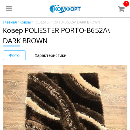
0
Главная
/
Ковры
/ POLIESTER PORTO-B652A\ DARK BROWN
Ковер POLIESTER PORTO-B652A\
DARK BROWN
Фото
Характеристики