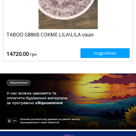
TABOO G886B COKME LILA\LILA овал
14720.00
подробнее
грн