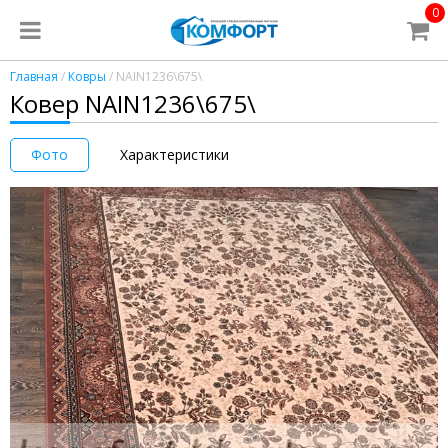
0
Главная
/
Ковры
/ NAIN1236\675\
Ковер NAIN1236\675\
Фото
Характеристики