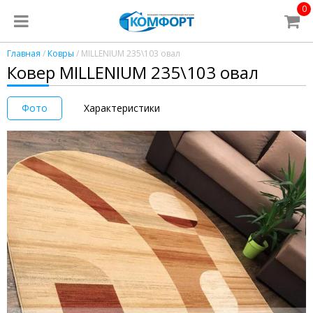
0
Главная
/
Ковры
/ MILLENIUM 235\103 овал
Ковер MILLENIUM 235\103 овал
Фото
Характеристики