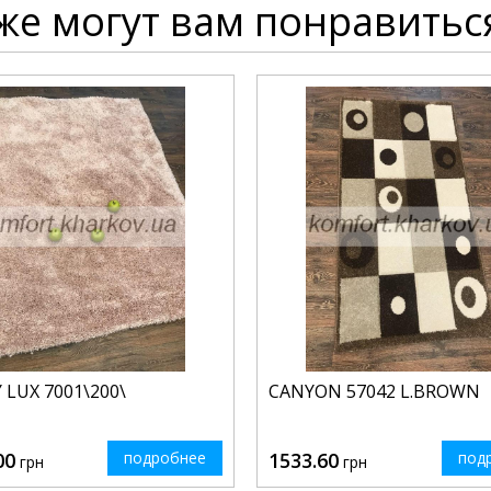
же могут вам понравитьс
 LUX 7001\200\
CANYON 57042 L.BROWN
00
подробнее
1533.60
под
грн
грн