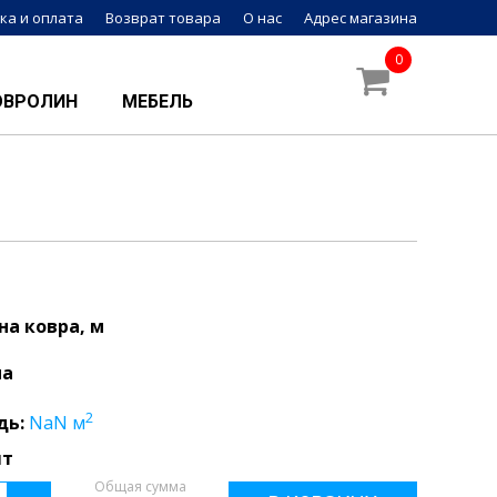
ка и оплата
Возврат товара
О нас
Адрес магазина
0
ОВРОЛИН
МЕБЕЛЬ
а ковра, м
на
2
дь:
NaN
м
шт
Общая сумма