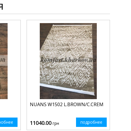
я
NUANS W1502 L.BROWN/C.CREM
робнее
11040.00
подробнее
грн