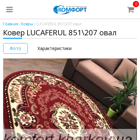
0
Главная
/
Ковры
/ LUCAFERUL 851\207 овал
Ковер LUCAFERUL 851\207 овал
Фото
Характеристики