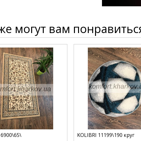
же могут вам понравитьс
6900\65\
KOLIBRI 11199\190 круг