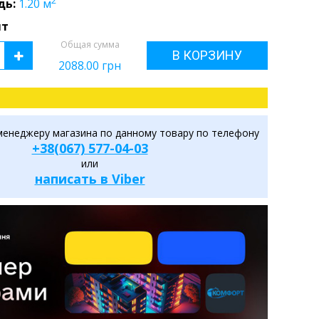
2
дь:
1.20
м
шт
Общая сумма
В КОРЗИНУ
2088.00
грн
менеджеру магазина по данному товару по телефону
+38(067) 577-04-03
или
написать в Viber