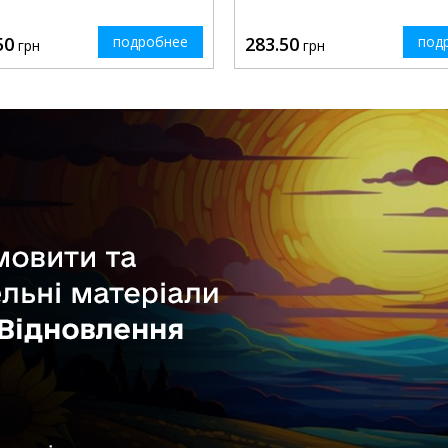
50
подробнее
283.50
под
грн
грн