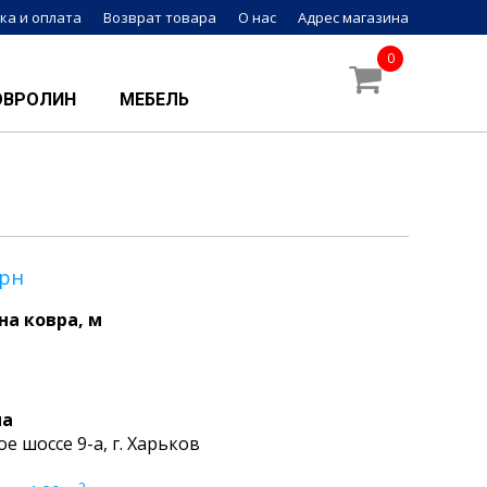
ка и оплата
Возврат товара
О нас
Адрес магазина
0
ОВРОЛИН
МЕБЕЛЬ
рн
а ковра, м
на
ое шоссе 9-а, г. Харьков