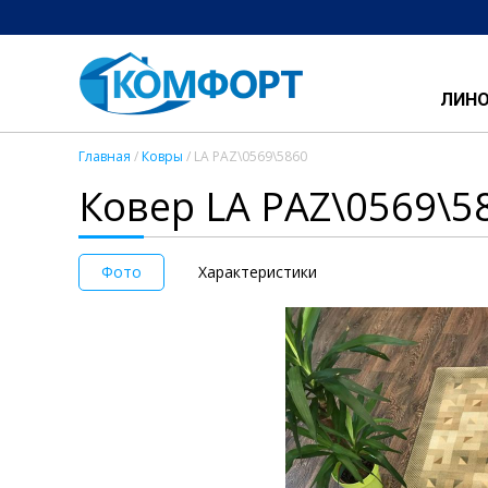
ЛИН
Главная
/
Ковры
/ LA PAZ\0569\5860
Ковер LA PAZ\0569\5
Фото
Характеристики