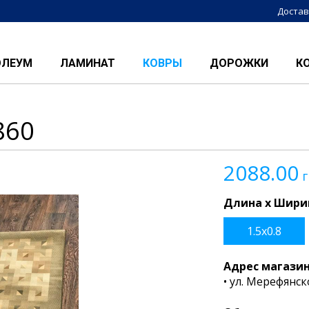
Достав
ОЛЕУМ
ЛАМИНАТ
КОВРЫ
ДОРОЖКИ
К
860
2088.00
г
Длина x Ширин
1.5x0.8
Адрес магази
• ул. Мерефянск