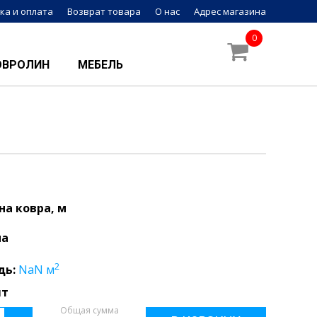
ка и оплата
Возврат товара
О нас
Адрес магазина
0
ОВРОЛИН
МЕБЕЛЬ
а ковра, м
на
2
дь:
NaN
м
шт
Общая сумма