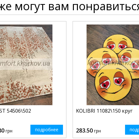
же могут вам понравитьс
ST 54506\502
KOLIBRI 11082\150 круг
80
подробнее
283.50
под
грн
грн