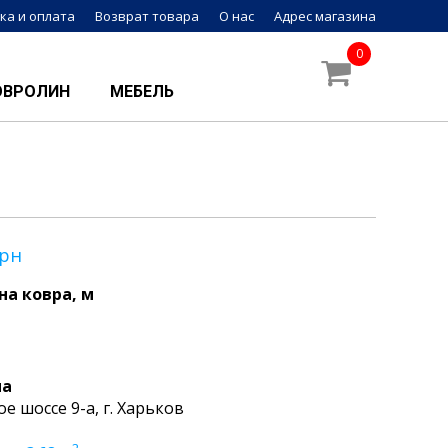
ка и оплата
Возврат товара
О нас
Адрес магазина
0
ОВРОЛИН
МЕБЕЛЬ
рн
а ковра, м
на
ое шоссе 9-а, г. Харьков