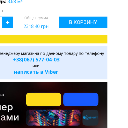
2
дь:
3.68
м
шт
Общая сумма
В КОРЗИНУ
2318.40
грн
менеджеру магазина по данному товару по телефону
+38(067) 577-04-03
или
написать в Viber