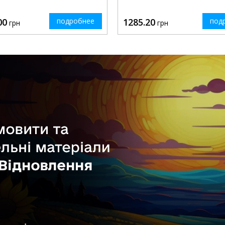
00
подробнее
1285.20
под
грн
грн