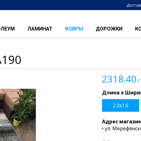
Достав
ОЛЕУМ
ЛАМИНАТ
КОВРЫ
ДОРОЖКИ
К
\190
2318.40
г
Длина x Ширин
2.3x1.6
Адрес магази
• ул. Мерефянск