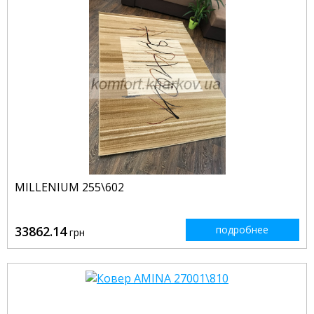
MILLENIUM 255\602
33862.14
подробнее
грн