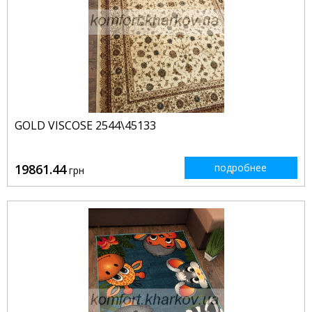
GOLD VISCOSE 2544\45133
19861.44
подробнее
грн