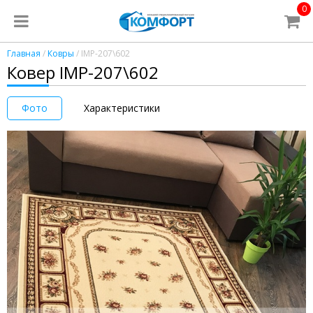
0
Главная
/
Ковры
/ IMP-207\602
Ковер IMP-207\602
Фото
Характеристики