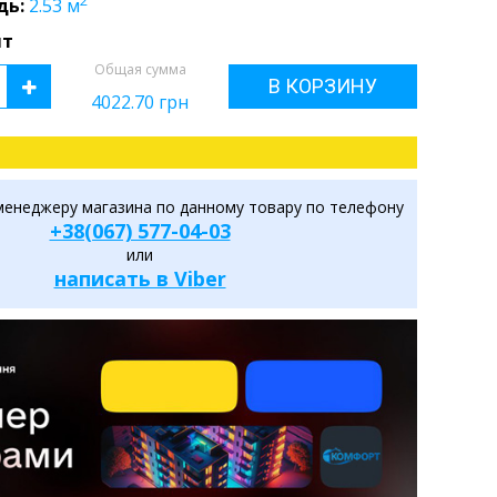
2
дь:
2.53
м
шт
Общая сумма
В КОРЗИНУ
4022.70
грн
менеджеру магазина по данному товару по телефону
+38(067) 577-04-03
или
написать в Viber