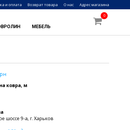
ка и оплата
Возврат товара
О нас
Адрес магазина
0
ОВРОЛИН
МЕБЕЛЬ
рн
а ковра, м
на
ое шоссе 9-а, г. Харьков