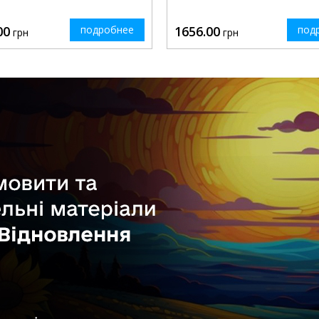
00
подробнее
1656.00
под
грн
грн