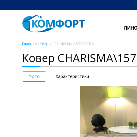
ЛИН
Главная
/
Ковры
/ CHARISMA\15728\S015
Ковер CHARISMA\157
Фото
Характеристики