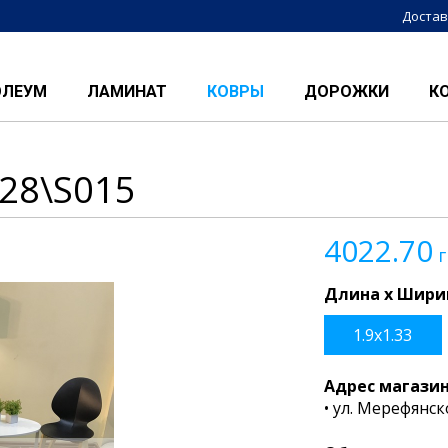
Достав
ОЛЕУМ
ЛАМИНАТ
КОВРЫ
ДОРОЖКИ
К
28\S015
4022.70
г
Длина x Ширин
1.9x1.33
Адрес магази
• ул. Мерефянск