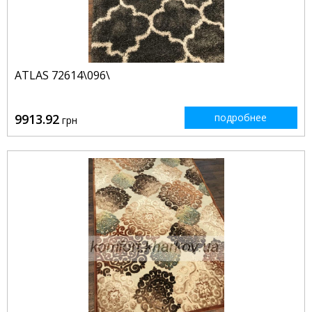
ATLAS 72614\096\
9913.92
подробнее
грн