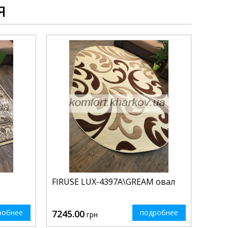
я
FIRUSE LUX-4397A\GREAM овал
робнее
7245.00
подробнее
грн