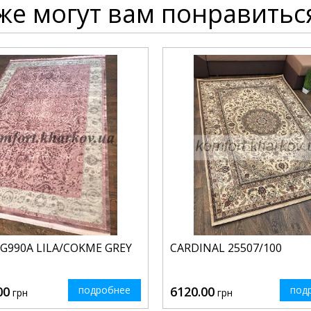
же могут вам понравитьс
G990A LILA/COKME GREY
CARDINAL 25507/100
00
подробнее
6120.00
под
грн
грн