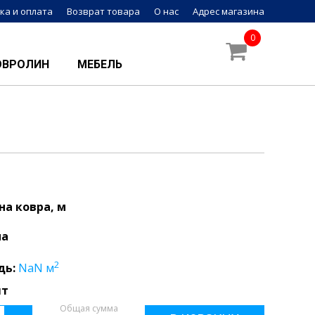
ка и оплата
Возврат товара
О нас
Адрес магазина
0
ОВРОЛИН
МЕБЕЛЬ
а ковра, м
на
2
дь:
NaN
м
шт
Общая сумма