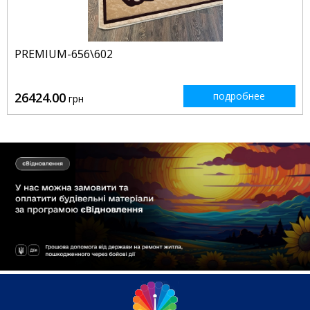
PREMIUM-656\602
26424.00
подробнее
грн