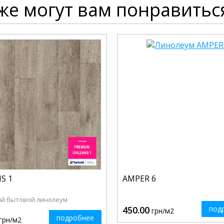
же могут вам понравитьс
S 1
AMPER 6
й бытовой линолеум
450.00
под
грн/м2
подробнее
грн/м2