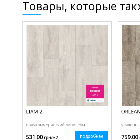
Товары, которые так
LIAM 2
ORLEAN
полукоммерческий линолеум
усиленны
531.00
подробнее
759.00
грн/м2