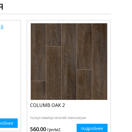
я
COLUMB OAK 2
полукоммерческий линолеум
робнее
560.00
подробнее
грн/м2