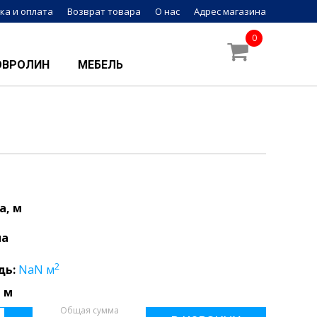
ка и оплата
Возврат товара
О нас
Адрес магазина
0
ОВРОЛИН
МЕБЕЛЬ
а, м
на
2
дь:
NaN
м
 м
Общая сумма